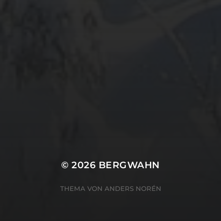
META
Anmelden
Eintrags-Feed
Kommentar-Feed
WordPress.org
© 2026
BERGWAHN
THEMA VON
ANDERS NORÉN