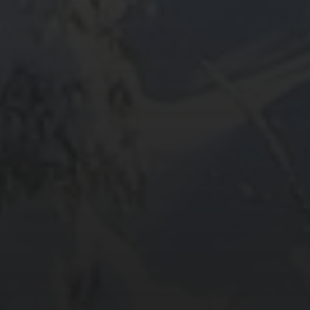
ARCHIV
META
Anmelden
Eintrags-Feed
Kommentar-Feed