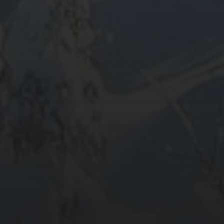
ARCHIV
META
Anmelden
Eintrags-Feed
Kommentar-Feed
WordPress.org