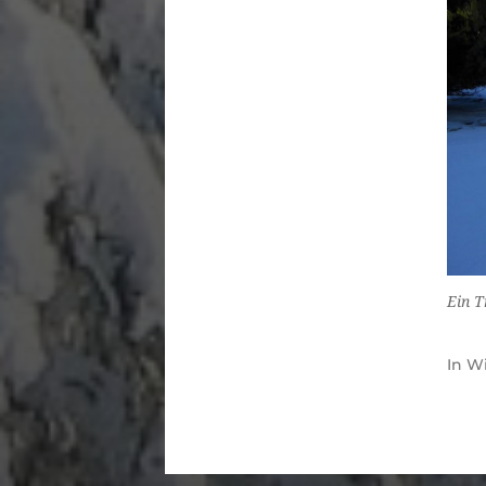
Ein T
In
Wi