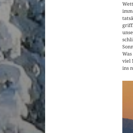
Wett
imme
tats
grif
unse
schl
Sonn
Was 
viel
ins 