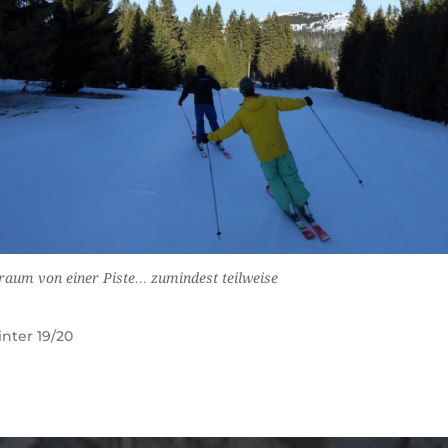
raum von einer Piste… zumindest teilweise
nter 19/20