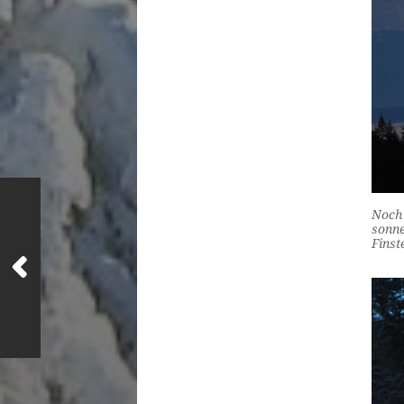
Noch 
sonn
Fins