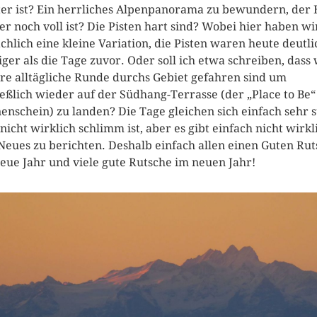
er ist? Ein herrliches Alpenpanorama zu bewundern, der 
r noch voll ist? Die Pisten hart sind? Wobei hier haben wi
ächlich eine kleine Variation, die Pisten waren heute deutli
figer als die Tage zuvor. Oder soll ich etwa schreiben, dass 
re alltägliche Runde durchs Gebiet gefahren sind um
ießlich wieder auf der Südhang-Terrasse (der „Place to Be“
enschein) zu landen? Die Tage gleichen sich einfach sehr s
nicht wirklich schlimm ist, aber es gibt einfach nicht wirkl
 Neues zu berichten. Deshalb einfach allen einen Guten Rut
neue Jahr und viele gute Rutsche im neuen Jahr!