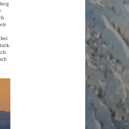
Berg
r
ch
wir
 bei
tark.
ich
sch