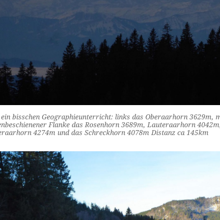
ein bisschen Geographieunterricht: links das Oberaarhorn 3629m, m
enbeschienener Flanke das Rosenhorn 3689m, Lauteraarhorn 4042m
teraarhorn 4274m und das Schreckhorn 4078m Distanz ca 145km