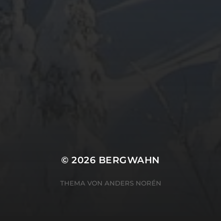
META
Anmelden
Eintrags-Feed
Kommentar-Feed
WordPress.org
© 2026
BERGWAHN
THEMA VON
ANDERS NORÉN