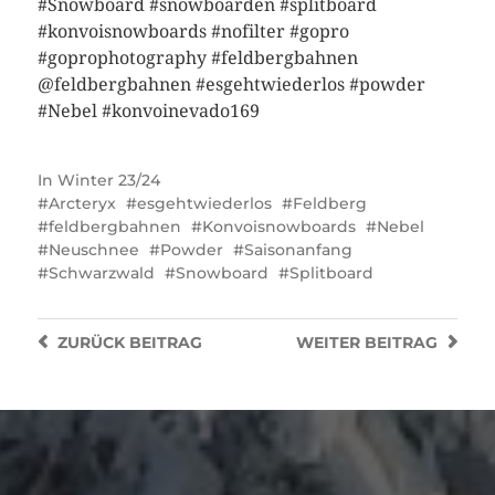
#Snowboard #snowboarden #splitboard
#konvoisnowboards #nofilter #gopro
#goprophotography #feldbergbahnen
@feldbergbahnen #esgehtwiederlos #powder
#Nebel #konvoinevado169
In
Winter 23/24
Arcteryx
esgehtwiederlos
Feldberg
feldbergbahnen
Konvoisnowboards
Nebel
Neuschnee
Powder
Saisonanfang
Schwarzwald
Snowboard
Splitboard
ZURÜCK
BEITRAG
WEITER
BEITRAG