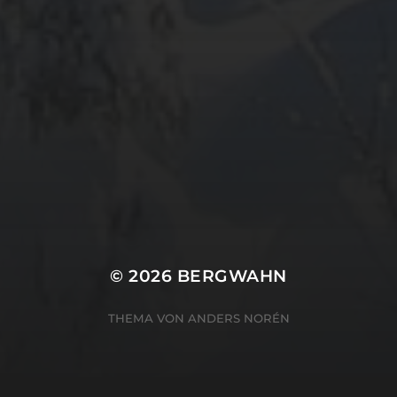
META
Anmelden
Eintrags-Feed
Kommentar-Feed
WordPress.org
© 2026
BERGWAHN
THEMA VON
ANDERS NORÉN