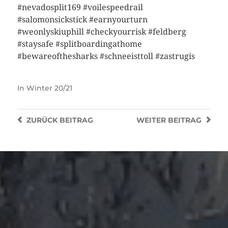
#nevadosplit169 #voilespeedrail
#salomonsickstick #earnyourturn
#weonlyskiuphill #checkyourrisk #feldberg
#staysafe #splitboardingathome
#bewareofthesharks #schneeisttoll #zastrugis
In
Winter 20/21
ZURÜCK
BEITRAG
WEITER
BEITRAG