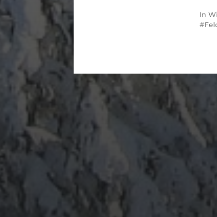
In
Wi
Fel