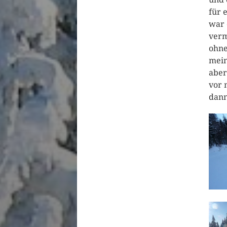
für 
war 
verm
ohne
mein
aber
vor 
dann