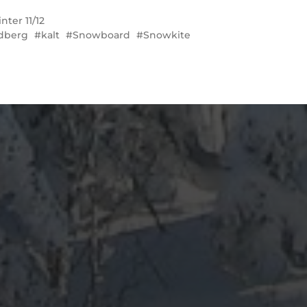
nter 11/12
dberg
kalt
Snowboard
Snowkite