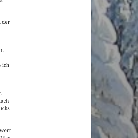
 der
t.
 ich
n
t.
nach
bucks
owert
 Düse