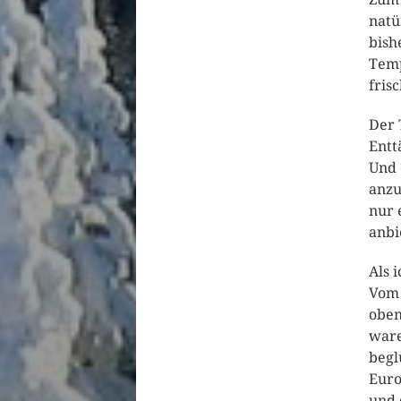
natü
bish
Temp
fris
Der 
Entt
Und 
anzu
nur 
anbi
Als 
Vom 
oben
ware
begl
Euro
und 