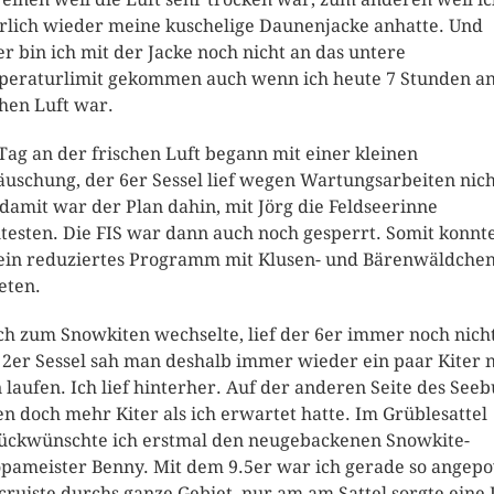
rlich wieder meine kuschelige Daunenjacke anhatte. Und
er bin ich mit der Jacke noch nicht an das untere
eraturlimit gekommen auch wenn ich heute 7 Stunden an
chen Luft war.
Tag an der frischen Luft begann mit einer kleinen
äuschung, der 6er Sessel lief wegen Wartungsarbeiten nich
damit war der Plan dahin, mit Jörg die Feldseerinne
testen. Die FIS war dann auch noch gesperrt. Somit konnte
ein reduziertes Programm mit Klusen- und Bärenwäldche
eten.
ich zum Snowkiten wechselte, lief der 6er immer noch nich
2er Sessel sah man deshalb immer wieder ein paar Kiter 
 laufen. Ich lief hinterher. Auf der anderen Seite des See
n doch mehr Kiter als ich erwartet hatte. Im Grüblesattel
ückwünschte ich erstmal den neugebackenen Snowkite-
pameister Benny. Mit dem 9.5er war ich gerade so angep
cruiste durchs ganze Gebiet, nur am am Sattel sorgte eine