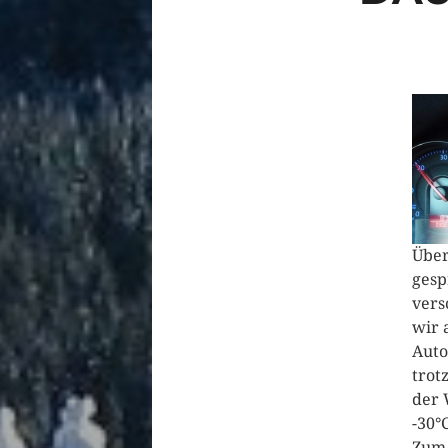
Über
gesp
vers
wir 
Auto
trot
der 
-30°
Zum 