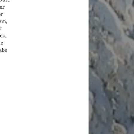
er
er
km,
ar
ck,
ze
abs