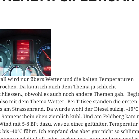
all wird nur übers Wetter und die kalten Temperaturen
rochen. Da kann ich mich dem Thema ja schlecht
chliessen., obwohl es auch noch andere Themen gab. Beg
also mit dem Thema Wetter. Bei Titisee standen die ersten
s am Strassenrand. Da wurde wohl der Diesel sulzig. -19°C
z Sonnenschein eben ziemlich kühl.
Und am Feldberg kam 
Wind mit 5-8 BFt dazu, was zu einer gefühlten Temperatur
C bis -40°C führt. Ich empfand das aber gar nicht so schlim
einen weil die Luft sehr trocken war, zum anderen weil i