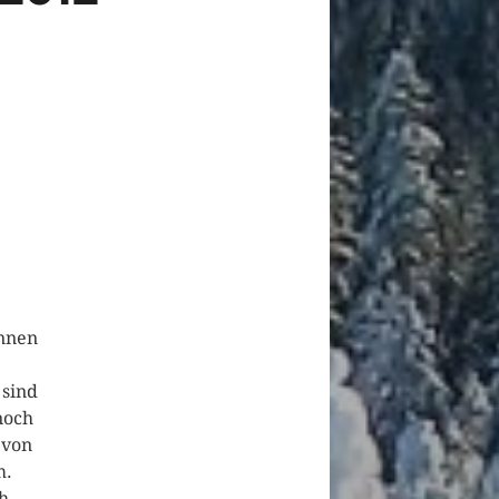
innen
 sind
noch
 von
m.
ch