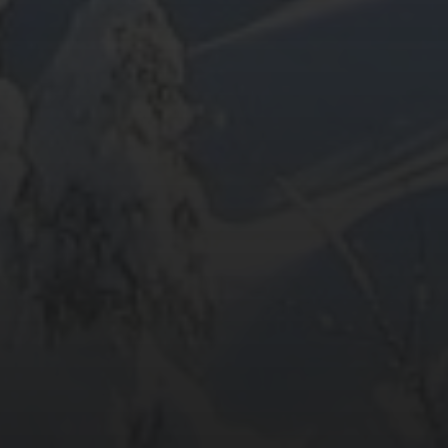
ARCHIV
META
Anmelden
Eintrags-Feed
Kommentar-Feed
WordPress.org