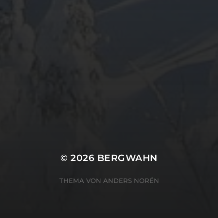
META
Anmelden
Eintrags-Feed
Kommentar-Feed
WordPress.org
© 2026
BERGWAHN
THEMA VON
ANDERS NORÉN