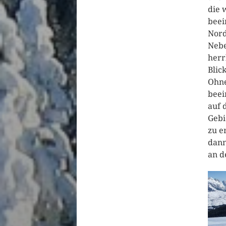
die 
beei
Nord
Nebe
herr
Blic
Ohne
beei
auf 
Gebi
zu e
dann
an d