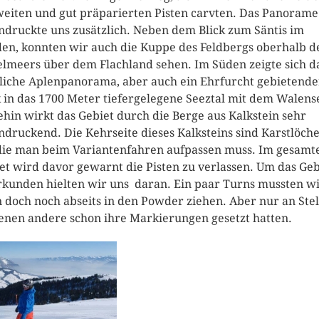
weiten und gut präparierten Pisten carvten. Das Panorame
ndruckte uns zusätzlich. Neben dem Blick zum Säntis im
en, konnten wir auch die Kuppe des Feldbergs oberhalb d
lmeers über dem Flachland sehen. Im Süden zeigte sich d
liche Aplenpanorama, aber auch ein Ehrfurcht gebietende
k in das 1700 Meter tiefergelegene Seeztal mit dem Walens
hin wirkt das Gebiet durch die Berge aus Kalkstein sehr
ndruckend. Die Kehrseite dieses Kalksteins sind Karstlöche
die man beim Variantenfahren aufpassen muss. Im gesamt
et wird davor gewarnt die Pisten zu verlassen. Um das Geb
rkunden hielten wir uns daran. Ein paar Turns mussten w
 doch noch abseits in den Powder ziehen. Aber nur an Ste
enen andere schon ihre Markierungen gesetzt hatten.