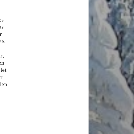
es
as
r
ee.
r,
en
iet
ir
llen