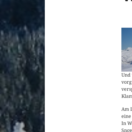
Und 
vorg
vers
Klam
Am L
eine
In W
Snow