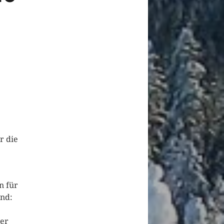
r die
n für
und:
ber