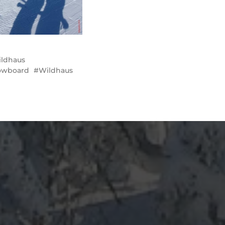
ldhaus
owboard
Wildhaus