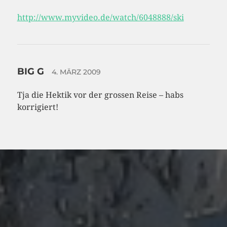
http://www.myvideo.de/watch/6048888/ski
BIG G
4. MÄRZ 2009
Tja die Hektik vor der grossen Reise – habs
korrigiert!