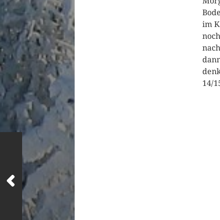
Morg
Bode
im K
noch
nach
dann
denk
14/1