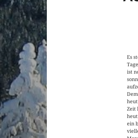
Es s
Tage
ist 
sonn
aufz
Deme
heut
Zeit
heut
ein 
viel