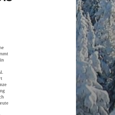
he
ommt
in
l.
rt
anze
ung
ch
heute