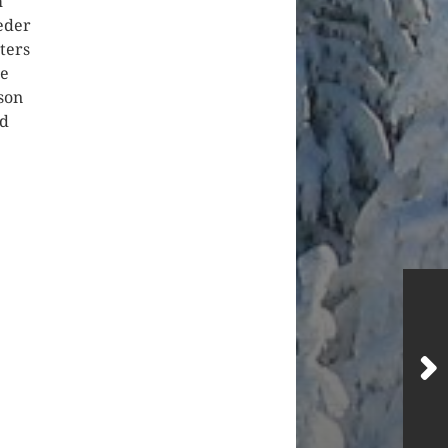
m
eder
ters
Je
son
nd