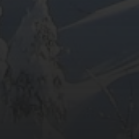
ARCHIV
META
Anmelden
Eintrags-Feed
Kommentar-Feed