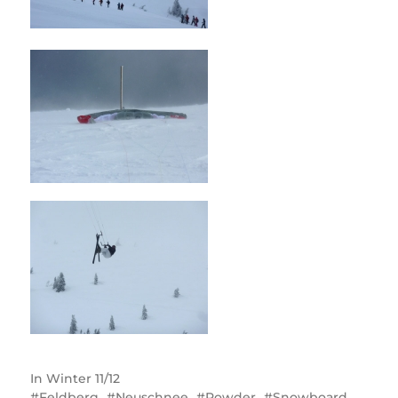
In
Winter 11/12
Feldberg
Neuschnee
Powder
Snowboard