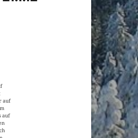
f
t
r auf
im
 auf
en
ich
n