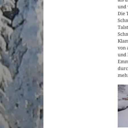
und 
Die 
Schn
Tals
Schn
Klam
von 
und 
Emme
durc
mehr