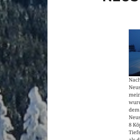
Nach
Neus
mein
wurd
dem 
Neus
8 Kö
Tief
als 