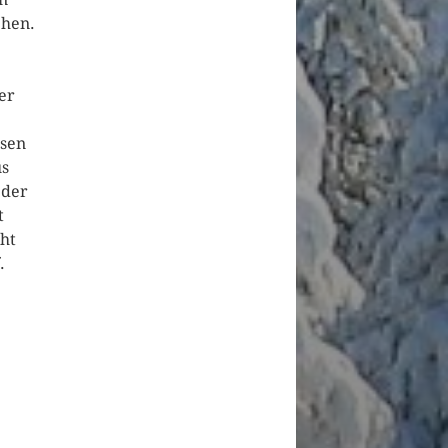
ehen.
er
ssen
us
 der
t
cht
.