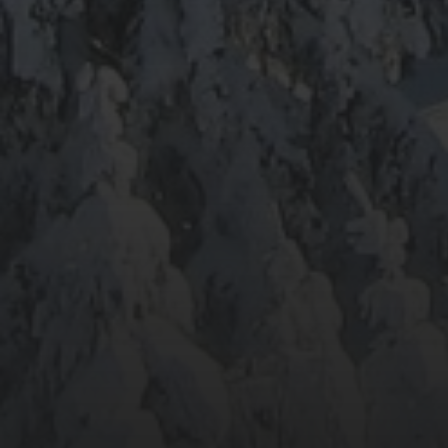
ARCHIV
META
Anmelden
Eintrags-Feed
Kommentar-Feed
WordPress.org