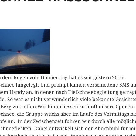
 dem Regen vom Donnerstag hat es seit gestern 20cm
chnee hingelegt. Und prompt kamen verschiedene SMS au
em Handy an, in denen nach Tiefschneebegleitung gefrag
e. So war es nicht verwunderlich viele bekannte Gesichte
Berg zu treffen.
Wir hinterliessen zu fünft unsere Spuren 
chnee, die Gruppe wuchs aber im Laufe des Vormittags bis
pfe an. In der Zwischenzeit fuhren wir durch alle möglich
schneeflecken. Dabei entwickelt sich der Ahornbühl für m
der Powderhang dieser Saison. Wieder waren wir die erste