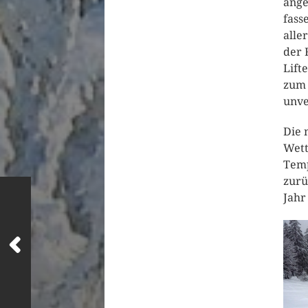
ange
fass
alle
der 
Lift
zum 
unve
Die 
Wett
Temp
zurü
Jahr