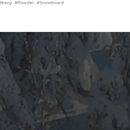
dberg
Powder
Snowboard