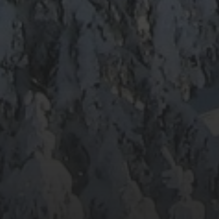
ARCHIV
META
Anmelden
Eintrags-Feed