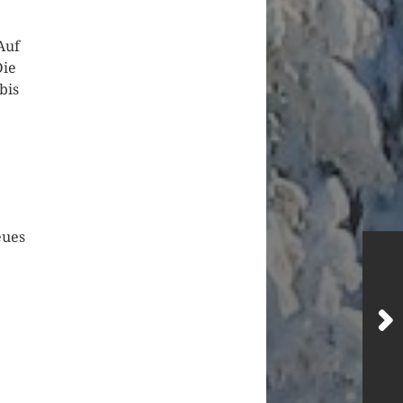
Auf
Die
bis
eues