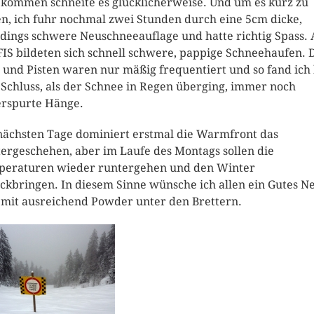
kommen schneite es glücklicherweise. Und um es kurz zu
en, ich fuhr nochmal zwei Stunden durch eine 5cm dicke,
rdings schwere Neuschneeauflage und hatte richtig Spass. 
FIS bildeten sich schnell schwere, pappige Schneehaufen. 
e und Pisten waren nur mäßig frequentiert und so fand ich 
Schluss, als der Schnee in Regen überging, immer noch
rspurte Hänge.
nächsten Tage dominiert erstmal die Warmfront das
ergeschehen, aber im Laufe des Montags sollen die
eraturen wieder runtergehen und den Winter
ckbringen. In diesem Sinne wünsche ich allen ein Gutes N
 mit ausreichend Powder unter den Brettern.