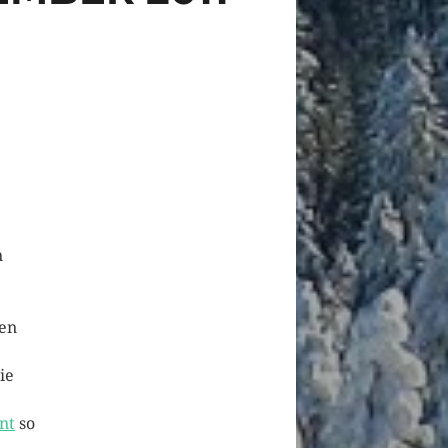
n
ten
ie
nt
so