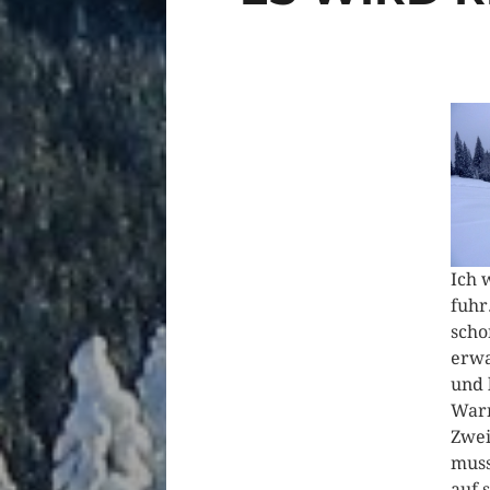
Ich 
fuhr
scho
erwa
und 
Warn
Zwei
muss
auf 