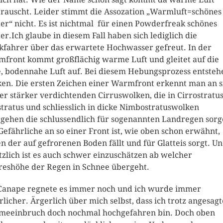
rauscht. Leider stimmt die Assozation „Warmluft=schönes
er“ nicht. Es ist nichtmal für einen Powderfreak schönes
er.Ich glaube in diesem Fall haben sich lediglich die
kfahrer über das erwartete Hochwasser gefreut. In der
front kommt großflächig warme Luft und gleitet auf die
e, bodennahe Luft auf. Bei diesem Hebungsprozess entsteh
en. Die ersten Zeichen einer Warmfront erkennt man an s
r stärker verdichtenden Cirruswolken, die in Cirrostratus
stratus und schliesslich in dicke Nimbostratuswolken
gehen die schlussendlich für sogenannten Landregen sorg
Gefährliche an so einer Front ist, wie oben schon erwähnt,
n der auf gefrorenen Boden fällt und für Glatteis sorgt. U
tzlich ist es auch schwer einzuschätzen ab welcher
eshöhe der Regen in Schnee übergeht.
anape regnete es immer noch und ich wurde immer
rlicher. Ärgerlich über mich selbst, dass ich trotz angesag
eeinbruch doch nochmal hochgefahren bin. Doch oben