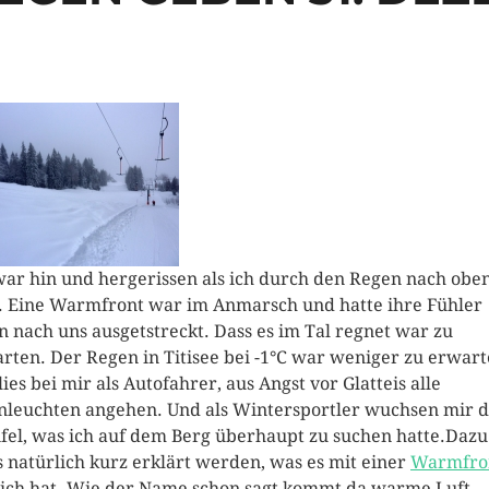
war hin und hergerissen als ich durch den Regen nach obe
. Eine Warmfront war im Anmarsch und hatte ihre Fühler
n nach uns ausgetstreckt. Dass es im Tal regnet war zu
rten. Der Regen in Titisee bei -1°C war weniger zu erwar
lies bei mir als Autofahrer, aus Angst vor Glatteis alle
leuchten angehen. Und als Wintersportler wuchsen mir d
fel, was ich auf dem Berg überhaupt zu suchen hatte.
Dazu
 natürlich kurz erklärt werden, was es mit einer
Warmfro
sich hat. Wie der Name schon sagt kommt da warme Luft