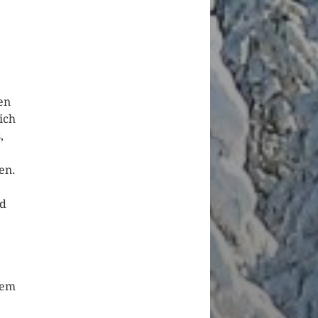
en
ich
,
en.
nd
tem