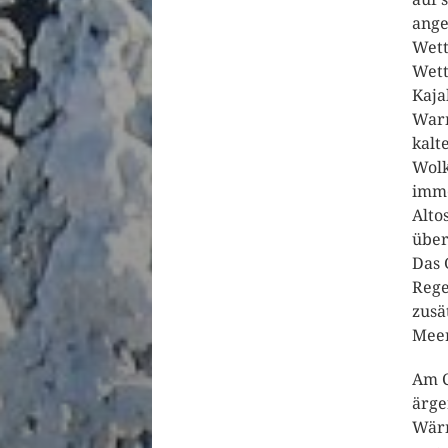
ange
Wett
Wett
Kaja
Warm
kalt
Wolk
imme
Alto
über
Das 
Rege
zusä
Meer
Am C
ärge
Wärm