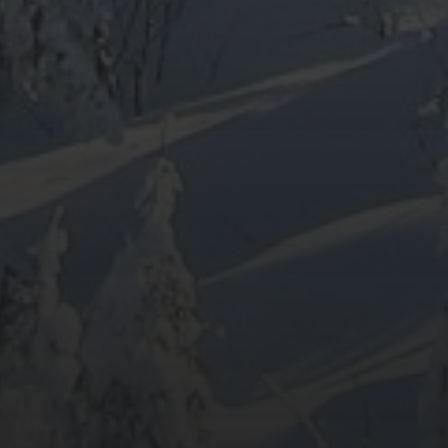
ARCHIV
META
Anmelden
Eintrags-Feed
Kommentar-Feed