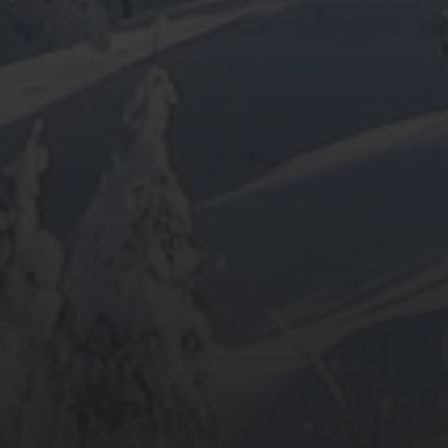
ARCHIV
META
Anmelden
Eintrags-Feed
Kommentar-Feed