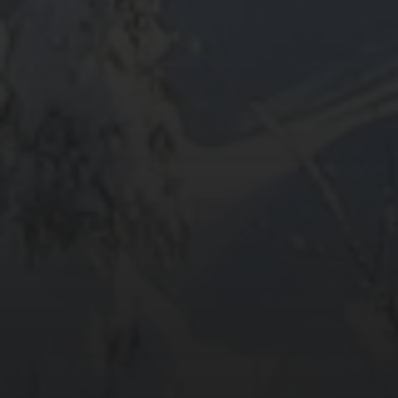
ARCHIV
META
Anmelden
Eintrags-Feed
Kommentar-Feed
WordPress.org