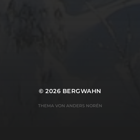
META
Anmelden
Eintrags-Feed
Kommentar-Feed
WordPress.org
© 2026
BERGWAHN
THEMA VON
ANDERS NORÉN