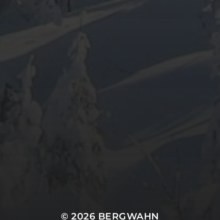
ARCHIV
META
Anmelden
Eintrags-Feed
Kommentar-Feed
WordPress.org
© 2026
BERGWAHN