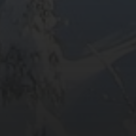
ARCHIV
META
Anmelden
Eintrags-Feed
Kommentar-Feed