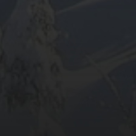
ARCHIV
META
Anmelden
Eintrags-Feed
Kommentar-Feed