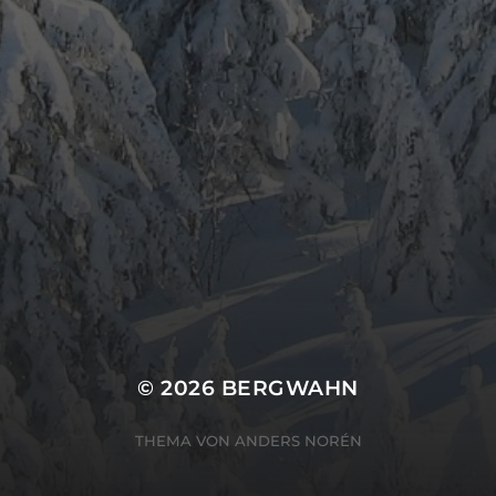
ARCHIV
META
Anmelden
Eintrags-Feed
Kommentar-Feed
WordPress.org
© 2026
BERGWAHN
THEMA VON
ANDERS NORÉN