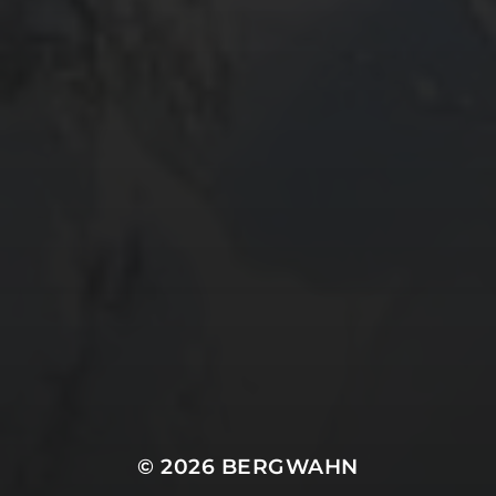
ARCHIV
META
Anmelden
Eintrags-Feed
Kommentar-Feed
WordPress.org
© 2026
BERGWAHN