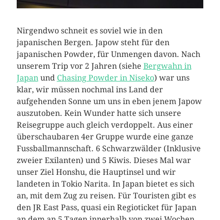
Nirgendwo schneit es soviel wie in den
japanischen Bergen. Japow steht für den
japanischen Powder, für Unmengen davon. Nach
unserem Trip vor 2 Jahren (siehe
Bergwahn in
Japan
und
Chasing Powder in Niseko
) war uns
klar, wir müssen nochmal ins Land der
aufgehenden Sonne um uns in eben jenem Japow
auszutoben. Kein Wunder hatte sich unsere
Reisegruppe auch gleich verdoppelt. Aus einer
überschaubaren 4er Gruppe wurde eine ganze
Fussballmannschaft. 6 Schwarzwälder (Inklusive
zweier Exilanten) und 5 Kiwis. Dieses Mal war
unser Ziel Honshu, die Hauptinsel und wir
landeten in Tokio Narita. In Japan bietet es sich
an, mit dem Zug zu reisen. Für Touristen gibt es
den JR East Pass, quasi ein Regioticket für Japan
an dem an 5 Tagen innerhalb von zwei Wochen