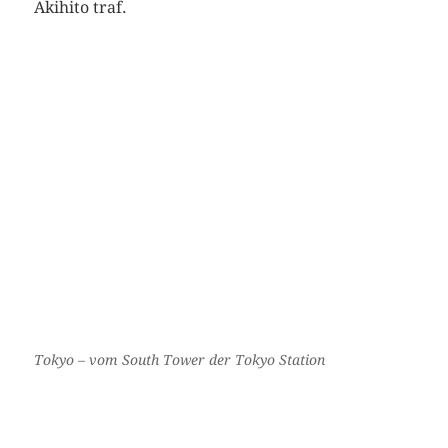
Akihito traf.
Tokyo – vom South Tower der Tokyo Station
Plüsch Plüsch
Manga in Übergrösse
Vor dem Kaiserpalast
Kaiserpalast – Frau Merkel saß währenddessen drinnen