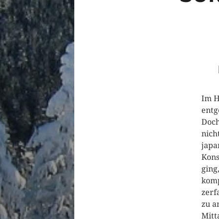
Im H
entg
Doch
nich
japa
Kons
ging
komp
zerf
zu a
Mitt