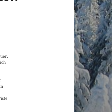
quer.
ich
r
in
iste