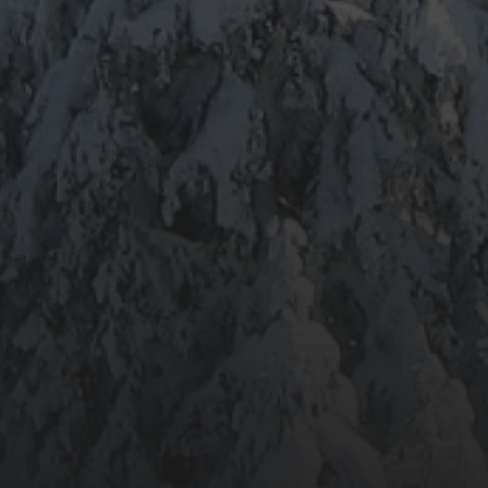
ARCHIV
META
Anmelden
Eintrags-Feed
Kommentar-Feed
WordPress.org