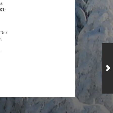
as
R1-
 Der
,
.