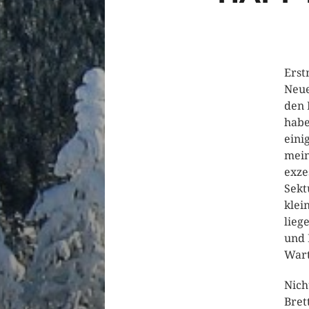
Erst
Neue
den 
habe
eini
mein
exze
Sekt
klei
lieg
und 
Wart
Nich
Bret