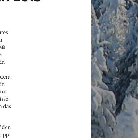
utes
n
aß
ei
in
endem
in
tür
ässe
m das
f den
tipp