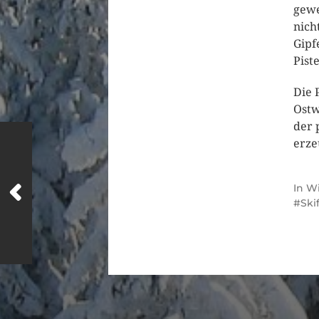
gewe
nich
Gipf
Pist
Die 
Ostw
der 
erze
In
Wi
Ski