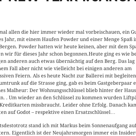
mal allen die hier immer wieder mal vorbeischauen, ein G
s Jahr, mit einem Haufen Powder und einer Menge Spaß i
Bergen. Powder hatten wir heute keinen, aber mit dem Sp
n wir für dieses Jahr schon begonnen.
Heute ging es wie b
gen anderen auch etwas übernächtig auf den Berg. Das lag 
em Fall aber nicht wie vielleicht bei einigen anderen am
ssiven Feiern. Als es heute Nacht zur Ballerei mit begleit
umtrunk auf die Strasse ging, gab es beim Gastgeberpaar e
nes Malheur: Der Wohnungsschlüssel blieb hinter der Haus
en. . Um wieder an den Schlüssel zu kommen wurden Liftp
Kreditkarten missbraucht. Leider ohne Erfolg. Danach ka
en auf Godot – respektive einen Ersatzschlüssel…
tsdestotrotz stand ich mit Markus beim Sonnenaufgang au
tern. Eigentlich ist der Neujahrsmorgen immer ein Insider