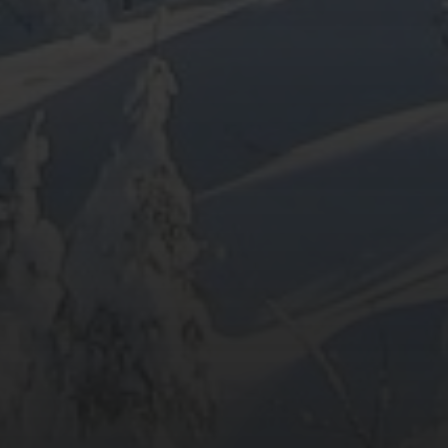
ARCHIV
META
Anmelden
Eintrags-Feed
Kommentar-Feed
WordPress.org