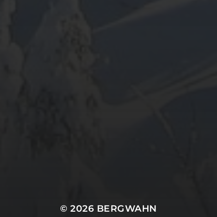
ARCHIV
META
Anmelden
Eintrags-Feed
Kommentar-Feed
WordPress.org
© 2026
BERGWAHN